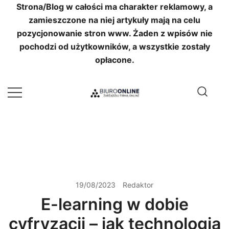
Strona/Blog w całości ma charakter reklamowy, a
zamieszczone na niej artykuły mają na celu
pozycjonowanie stron www. Żaden z wpisów nie
pochodzi od użytkowników, a wszystkie zostały
opłacone.
Przejdź
do
treści
Znajdź klientów w Sieci
Biuro Online
19/08/2023
Redaktor
E-learning w dobie
cyfryzacji – jak technologia